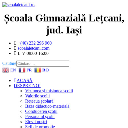
Year
Month
Year
Month
Școala Gimnazială Lețcani,
jud. Iași
+(40) 232 296 960
scoalaletcani.com
L-V 08:00-16:00
Cautare
EN
FR
RO
ACASĂ
DESPRE NOI
Viziunea și misiunea școlii
Valorile școlii
Rețeaua școlară
Baza didactico-materială
Conducerea școlii
Personalul școlii
Elevii noștri
Șefi de promoție