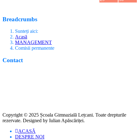
31
Breadcrumbs
Sunteți aici:
Acasă
MANAGEMENT
Comisii permanente
Contact
str. Principală, nr. 75
loc. Lețcani, jud. Iași
tel +(40)232296960
scoalaletcani@yahoo.com
Copyright © 2025 Școala Gimnazială Lețcani. Toate drepturile
rezervate. Designed by Iulian Apăscăriței.
ACASĂ
DESPRE NOI