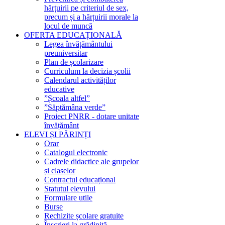
hărțuirii pe criteriul de sex,
precum și a hărțuirii morale la
locul de muncă
OFERTA EDUCAȚIONALĂ
Legea învățământului
preuniversitar
Plan de școlarizare
Curriculum la decizia școlii
Calendarul activităților
educative
”Școala altfel”
”Săptămâna verde”
Proiect PNRR - dotare unitate
învățământ
ELEVI ȘI PĂRINȚI
Orar
Catalogul electronic
Cadrele didactice ale grupelor
și claselor
Contractul educațional
Statutul elevului
Formulare utile
Burse
Rechizite școlare gratuite
Înscrieri la grădiniță