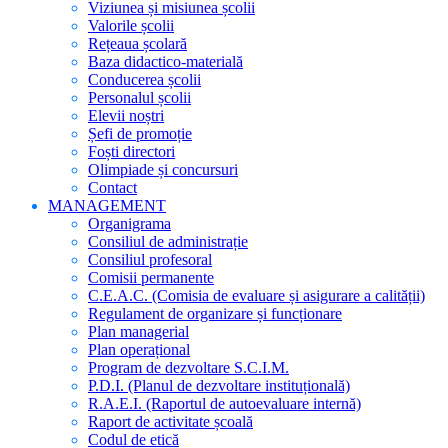
Viziunea și misiunea școlii
Valorile școlii
Rețeaua școlară
Baza didactico-materială
Conducerea școlii
Personalul școlii
Elevii noștri
Șefi de promoție
Foști directori
Olimpiade și concursuri
Contact
MANAGEMENT
Organigrama
Consiliul de administrație
Consiliul profesoral
Comisii permanente
C.E.A.C. (Comisia de evaluare și asigurare a calității)
Regulament de organizare și funcționare
Plan managerial
Plan operațional
Program de dezvoltare S.C.I.M.
P.D.I. (Planul de dezvoltare instituțională)
R.A.E.I. (Raportul de autoevaluare internă)
Raport de activitate școală
Codul de etică