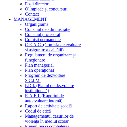
Foști directori
Olimpiade și concursuri
Contact
MANAGEMENT
Organigrama
Consiliul de administrație
Consiliul profesoral
Comisii permanente
C.E.A.C. (Comisia de evaluare
și asigurare a calității)
Regulament de organizare și
funcționare
Plan managerial
Plan operațional
Program de dezvoltare
S.C.I.M.
P.D.I. (Planul de dezvoltare
instituțională)
R.A.E.I. (Raportul de
autoevaluare internă)
Raport de activitate școală
Codul de etică
Managementul cazurilor de
violență în mediul școlar
Prevenirea și combaterea