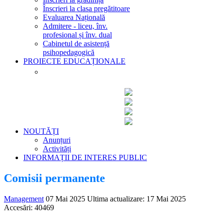
Înscrieri la clasa pregătitoare
Evaluarea Națională
Admitere - liceu, înv.
profesional și înv. dual
Cabinetul de asistență
psihopedagogică
PROIECTE EDUCAȚIONALE
Principalele proiecte educaționale ale
școlii noastre
NOUTĂȚI
Anunțuri
Activități
INFORMAȚII DE INTERES PUBLIC
Comisii permanente
Management
07 Mai 2025
Ultima actualizare: 17 Mai 2025
Accesări: 40469