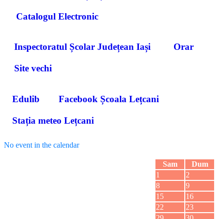
Catalogul Electronic
Inspectoratul Școlar Județean Iași
Orar
Site vechi
Edulib
Facebook Școala Lețcani
Stația meteo Lețcani
No event in the calendar
August 2026
Lun
Ma
Mie
Joi
Vi
Sam
Dum
1
2
3
4
5
6
7
8
9
10
11
12
13
14
15
16
17
18
19
20
21
22
23
24
25
26
27
28
29
30