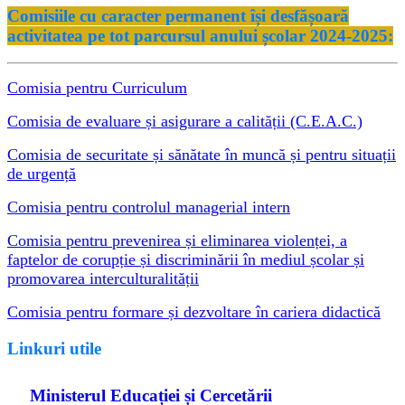
Comisiile cu caracter permanent își desfășoară
activitatea pe tot parcursul anului școlar 2024-2025:
Comisia pentru Curriculum
Comisia de evaluare și asigurare a calității (C.E.A.C.)
Comisia de securitate și sănătate în muncă și pentru situații
de urgență
Comisia pentru controlul managerial intern
Comisia pentru prevenirea și eliminarea violenței, a
faptelor de corupție și discriminării în mediul școlar și
promovarea interculturalității
Comisia pentru formare și dezvoltare în cariera didactică
Linkuri utile
Ministerul Educației și Cercetării