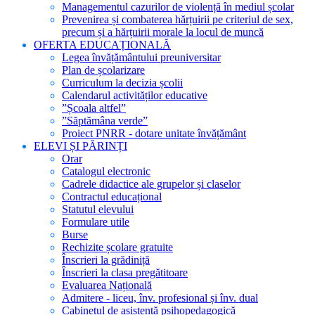
Managementul cazurilor de violență în mediul școlar
Prevenirea și combaterea hărțuirii pe criteriul de sex,
precum și a hărțuirii morale la locul de muncă
OFERTA EDUCAȚIONALĂ
Legea învățământului preuniversitar
Plan de școlarizare
Curriculum la decizia școlii
Calendarul activităților educative
”Școala altfel”
”Săptămâna verde”
Proiect PNRR - dotare unitate învățământ
ELEVI ȘI PĂRINȚI
Orar
Catalogul electronic
Cadrele didactice ale grupelor și claselor
Contractul educațional
Statutul elevului
Formulare utile
Burse
Rechizite școlare gratuite
Înscrieri la grădiniță
Înscrieri la clasa pregătitoare
Evaluarea Națională
Admitere - liceu, înv. profesional și înv. dual
Cabinetul de asistență psihopedagogică